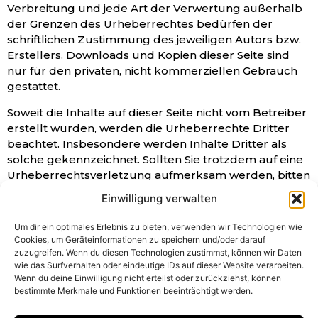
Verbreitung und jede Art der Verwertung außerhalb
der Grenzen des Urheberrechtes bedürfen der
schriftlichen Zustimmung des jeweiligen Autors bzw.
Erstellers. Downloads und Kopien dieser Seite sind
nur für den privaten, nicht kommerziellen Gebrauch
gestattet.
Soweit die Inhalte auf dieser Seite nicht vom Betreiber
erstellt wurden, werden die Urheberrechte Dritter
beachtet. Insbesondere werden Inhalte Dritter als
solche gekennzeichnet. Sollten Sie trotzdem auf eine
Urheberrechtsverletzung aufmerksam werden, bitten
wir um einen entsprechenden Hinweis. Bei
Einwilligung verwalten
Bekanntwerden von Rechtsverletzungen werden wir
derartige Inhalte umgehend entfernen.
Um dir ein optimales Erlebnis zu bieten, verwenden wir Technologien wie
Cookies, um Geräteinformationen zu speichern und/oder darauf
Alternative Streitbeilegung gemäß
zuzugreifen. Wenn du diesen Technologien zustimmst, können wir Daten
Art. 14 Abs. 1 ODR-VO und § 36 VSBG:
wie das Surfverhalten oder eindeutige IDs auf dieser Website verarbeiten.
Wenn du deine Einwilligung nicht erteilst oder zurückziehst, können
bestimmte Merkmale und Funktionen beeinträchtigt werden.
Zur Teilnahme an einem Streitbeilegungsverfahren
vor einer Verbraucherschlichtungsstelle sind wir nicht